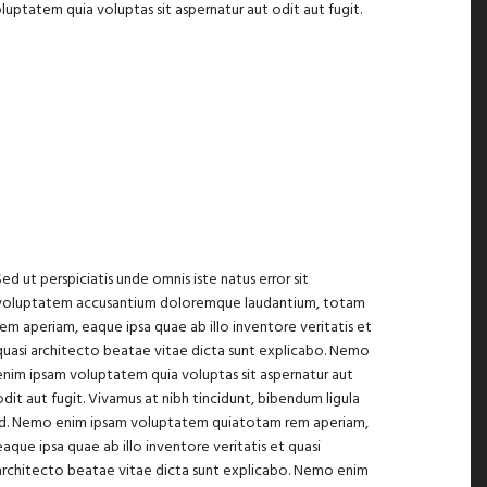
uptatem quia voluptas sit aspernatur aut odit aut fugit.
Sed ut perspiciatis unde omnis iste natus error sit
voluptatem accusantium doloremque laudantium, totam
rem aperiam, eaque ipsa quae ab illo inventore veritatis et
quasi architecto beatae vitae dicta sunt explicabo. Nemo
enim ipsam voluptatem quia voluptas sit aspernatur aut
odit aut fugit. Vivamus at nibh tincidunt, bibendum ligula
id. Nemo enim ipsam voluptatem quiatotam rem aperiam,
eaque ipsa quae ab illo inventore veritatis et quasi
architecto beatae vitae dicta sunt explicabo. Nemo enim